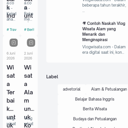
Me
uk
gkan
alam
a.co
a.co
beberapa tahun terakhir,
k
a
pikira
an
ne
Lib
m -
m -
…
n,
libur
Keind
Reko
Ind
unt
na
ura
men
an
ahan
men
on
uk
🎥 Contoh Naskah Vlog
gura
unik,
ng
n
wisat
dasi
Wisata Alam yang
ngi
mena
Travel Vlog
Berita Wisata
a
wisat
esi
Ko
kan
Ser
Menarik dan
stres
rik,
sunri
a
a:
nte
Menginspirasi
, dan
dan
Piki
u
se
untu
m…
…
terba
k
Vlogwisata.com - Dalam
10
n
ran
da
ik
kont
era digital saat ini, kon…
6 Juni
2 Juni
De
Cre
Indon
en
da
n
2026
2026
esia
creat
sti
ato
n
Ins
Wi
Wi
selal
or
nas
r
u
mem
Me
tag
sat
sat
Label
menj
bant
i
yan
lep
ra
a
a
adi
u
Me
g
advetorial
Alam & Petualangan
daya
men
as
ma
Ter
Ala
tarik
ghasi
nak
Ins
Pe
ble
Belajar Bahasa Inggris
bai
m
bagi
lkan
jub
tag
wisat
foto,
nat
k
unt
Berita Wisata
awan
video
kan
ra
unt
uk
yang
, dan
vlog
Vlog
Budaya dan Petualangan
unt
ma
men
kont
wisat
wisat
uk
Ko
cari
en