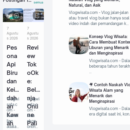
Postingan Terbaru
semua
Natural, dan Asik
Vlogwisata.com - Vlog jalan-jalan
atau travel vlog bukan hanya soal
video indah dan pemandangan k…
7
7
Agustu
Agustu
Konsep Vlog Wisata:
s 2026
s 2026
Cara Membuat Konte
Pes
Revi
Liburan yang Menarik
dan Menginspirasi
ona
ew
Vlogwisata.com - Dalam
Api
Tok
beberapa tahun terakhi
Biru
oOk
…
dan
e:
🎥 Contoh Naskah Vl
Kein
Bela
Wisata Alam yang
Menarik dan
dah
nja
Vlogwi
Vlogwi
Menginspirasi
sata.c
sata.c
an
Onli
Vlogwisata.com - Dalam
om -
om -
Kaw
ne
era digital saat ini, kon
Kawah
Mau
Ijen
shop
ah
Pali
adalah
online