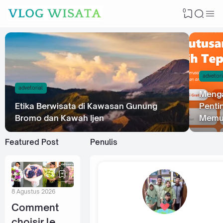
0
advetori
advetorial
Menga
Etika Berwisata di Kawasan Gunung
Penti
Bromo dan Kawah Ijen
Memul
Featured Post
Penulis
8 Agustus 2026
Comment
choisir le