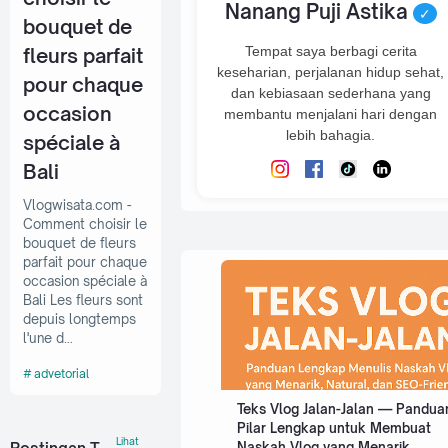
Nanang Puji Astika
✓
bouquet de
fleurs parfait
Tempat saya berbagi cerita
keseharian, perjalanan hidup sehat,
pour chaque
dan kebiasaan sederhana yang
occasion
membantu menjalani hari dengan
lebih bahagia.
spéciale à
Bali
Vlogwisata.com -
Comment choisir le
bouquet de fleurs
parfait pour chaque
occasion spéciale à
Bali Les fleurs sont
depuis longtemps
l'une d…
advetorial
Teks Vlog Jalan-Jalan — Pandua
Pilar Lengkap untuk Membuat
Lihat
Naskah Vlog yang Menarik,