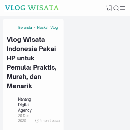
0
Beranda
Naskah Vlog
Vlog Wisata
Indonesia Pakai
HP untuk
Pemula: Praktis,
Murah, dan
Menarik
Nanang
Digital
Agency
25 Des
2025
4
menit baca