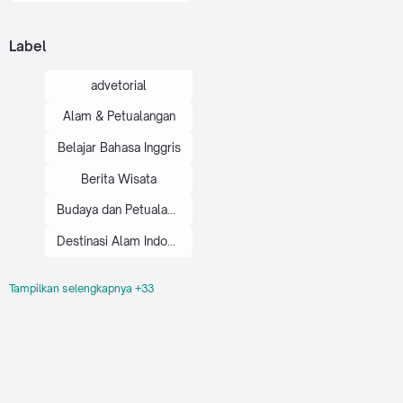
saat ini,
pirasi
kon…
Label
advetorial
Alam & Petualangan
Belajar Bahasa Inggris
Berita Wisata
Budaya dan Petualangan
Destinasi Alam Indonesia
Tampilkan selengkapnya +33
Destinasi Wisata
Eksplor Nusantara
Ide Konten Travel
Inspirasi Travel