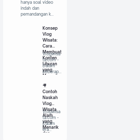
hanya soal video
indah dan
pemandangan k…
Konsep
Vlog
Wisata:
Cara
Membuat
Vlogwisa
Konten
ta.com -
Liburan
Dalam
yang
beberapa
Menarik
tahun
dan
terakhir,
🎥
Mengins
…
Contoh
pirasi
Naskah
Vlog
Wisata
Vlogwisa
Alam
ta.com -
yang
Dalam
Menarik
era
dan
digital
Mengins