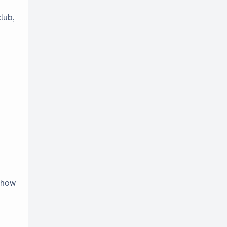
lub,
 show