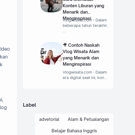
Konten Liburan yang
Menarik dan
Menginspirasi
Vlogwisata.com - Dalam
beberapa tahun terakhir,
…
🎥 Contoh Naskah
video
Vlog Wisata Alam
ikan
yang Menarik dan
Menginspirasi
ak
Vlogwisata.com - Dalam
era digital saat ini, kon…
i,
Label
alog
advetorial
Alam & Petualangan
Belajar Bahasa Inggris