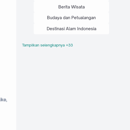
Berita Wisata
Budaya dan Petualangan
Destinasi Alam Indonesia
Tampilkan selengkapnya +33
Destinasi Wisata
Eksplor Nusantara
Ide Konten Travel
Inspirasi Travel
Konten Kreator
Konten Travel
Konten Wisata
ike,
Media Digital
Naskah Vlog
Panduan Konten Kreatif
Panduan Vlog