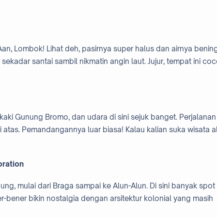
g Aan, Lombok! Lihat deh, pasirnya super halus dan airnya benin
 sekadar santai sambil nikmatin angin laut. Jujur, tempat ini co
aki Gunung Bromo, dan udara di sini sejuk banget. Perjalanan
ari atas. Pemandangannya luar biasa! Kalau kalian suka wisata a
oration
dung, mulai dari Braga sampai ke Alun-Alun. Di sini banyak spot
ener-bener bikin nostalgia dengan arsitektur kolonial yang masih