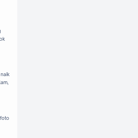
Pariwisata Indonesia
Pariwisata Lokal
Script & Template Vlog
g
cok
Script Vlog
Storytelling Digital
Tips Membuat Vlog
Tips Traveling
Tips Vlogging
 naik
Travel & Wisata
lam,
Travel Content Creator
Travel Vlog
Travel Vlog Pemula
 foto
Travel Vlogger
Travel Vlogging
Vlog